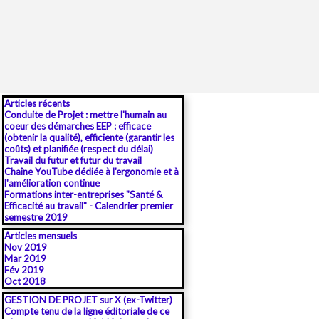
Sauter le bloc Articles récents
Articles récents
Conduite de Projet : mettre l'humain au
coeur des démarches EEP : efficace
(obtenir la qualité), efficiente (garantir les
coûts) et planifiée (respect du délai)
Travail du futur et futur du travail
Chaîne YouTube dédiée à l'ergonomie et à
l'amélioration continue
Formations inter-entreprises "Santé &
Efficacité au travail" - Calendrier premier
semestre 2019
Sauter le bloc Articles mensuels
Articles mensuels
Nov 2019
Mar 2019
Fév 2019
Oct 2018
Sauter le bloc GESTION DE PROJET sur X (ex-Twitter)
GESTION DE PROJET sur X (ex-Twitter)
Compte tenu de la ligne éditoriale de ce