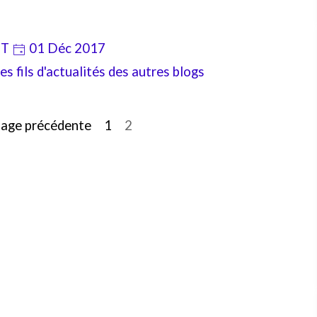
IT
01 Déc 2017
s fils d'actualités des autres blogs
age précédente
Aller à la page :
1
Page actuelle :
2