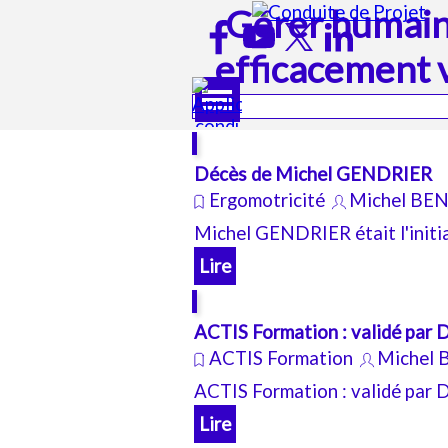
Aller au contenu
Gérer humain
efficacement 
Sauter le menu
Décès de Michel GENDRIER
Ergomotricité
Michel BE
Michel GENDRIER était l'initi
Lire
ACTIS Formation : validé par 
ACTIS Formation
Michel
ACTIS Formation : validé par 
Lire