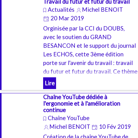
Travail du futur et futur du travail
une démarche rigoureuse qui
Actualités
Michel BENOIT
permette agilité et créativité pour
20 Mar 2019
que les solutions garantissent QCD
(Qualité, Coût et Délai).
Orginisée par la CCI du DOUBS,
Mais au delà de la technique, il s'agit
avec le soutien du GRAND
bien de profiter d'une expérience
BESANCON et le support du journal
humaine, pour que les résultats se
Les ECHOS, cette 3ème édition
doublent d'une augmentation des
porte sur l'avenir du travail : travail
compétences et de la satisfaction du
du futur et futur du travail. Ce thème
travail bien fait, de la "belle ouvrage"
est au coeur des activités d'ACTIS
Lire
E&P, et plus particulièrement nos
Chaîne YouTube dédiée à
intervention en CONCEPTION
l'ergonomie et à l'amélioration
ERGONOMIQUE
continue
Chaîne YouTube
Michel BENOIT
10 Fév 2019
Création de la chaîne YouTube de