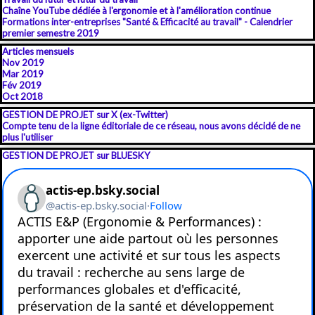
Chaîne YouTube dédiée à l'ergonomie et à l'amélioration continue
Formations inter-entreprises "Santé & Efficacité au travail" - Calendrier
premier semestre 2019
Sauter le bloc Articles mensuels
Articles mensuels
Nov 2019
Mar 2019
Fév 2019
Oct 2018
Sauter le bloc GESTION DE PROJET sur X (ex-Twitter
GESTION DE PROJET sur X (ex-Twitter)
Compte tenu de la ligne éditoriale de ce réseau, nous avons décidé de ne
plus l'utiliser
Sauter le bloc GESTION DE PROJET sur BLUESKY
GESTION DE PROJET sur BLUESKY