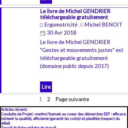
Le livre de Michel GENDRIER
téléchargeable gratuitement
Ergomotricité
Michel BENOIT
30 Avr 2018
Le livre de Michel GENDRIER
"Gestes et mouvements justes" est
téléchargeable gratuitement
(domaine public depuis 2017)
Lire
Page actuelle :
1
Aller à la page :
2
Page suivante
Sauter le bloc Articles récents
Articles récents
Conduite de Projet : mettre l'humain au coeur des démarches EEP : efficace
(obtenir la qualité), efficiente (garantir les coûts) et planifiée (respect du
délai)
Travail du futur et futur du travail