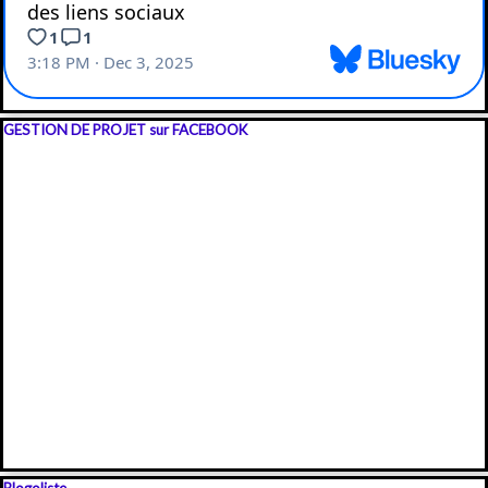
Sauter le bloc GESTION DE PROJET sur FACEBOOK
GESTION DE PROJET sur FACEBOOK